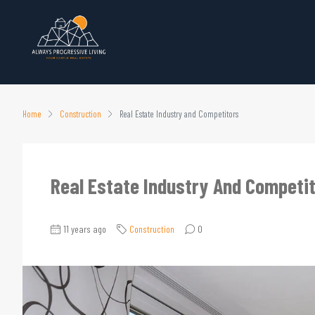
Home
Construction
Real Estate Industry and Competitors
Real Estate Industry And Competi
11 years ago
Construction
0