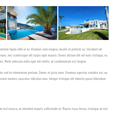
rmentum ligula nibh ut ex. Vivamus sem magna, iaculis ut pretium ac, tincidunt vel
c, nec scelerisque elit turpis eget mauris. Donec dictum elit vel nunc tristique, eu
ies. Morbi vehicula nulla eget elit mollis, at condimentum est feugiat.
 dolor sed mi elementum pretium. Donec et justo ante. Vivamus egestas sodales est, eu
ent montes, nascetur ridiculus mus. Integer tristique elit lobortis purus bibendum,
 nisl massa, at interdum mauris sollicitudin et. Mauris risus lectus, tristique at nisl