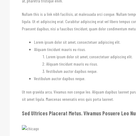
at, pharetra tristique enim.
Nullam this is a link nibh facilisis, at malesuada orci congue. Nullam tempu
ligula. Ut et adipiscing erat. Curabitur adipiscing erat vel libero tempus 
Praesent dapibus, nisi a faucibus tincidunt, quam dolor condimentum metus, 
Lorem ipsum dolor sit amet, consectetuer adipiscing elit.
Aliquam tincidunt mauris eu risus.
Lorem ipsum dolor sit amet, consectetuer adipiscing elit.
Aliquam tincidunt mauris eu risus.
Vestibulum auctor dapibus neque.
Vestibulum auctor dapibus neque.
Ut non gravida arcu. Vivamus non congue leo. Aliquam dapibus laoreet purus
sit amet ligula. Maecenas venenatis eros quis porta laoreet.
Sed Ultrices Placerat Metus. Vivamus Posuere Leo Nun