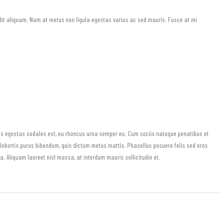
ndit aliquam. Nam at metus non ligula egestas varius ac sed mauris. Fusce at mi
mus egestas sodales est, eu rhoncus urna semper eu. Cum sociis natoque penatibus et
t lobortis purus bibendum, quis dictum metus mattis. Phasellus posuere felis sed eros
la. Aliquam laoreet nisl massa, at interdum mauris sollicitudin et.