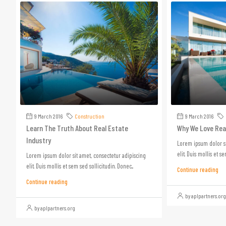
9 March 2016
Construction
9 March 2016
Learn The Truth About Real Estate
Why We Love Rea
Industry
Lorem ipsum dolor si
elit. Duis mollis et se
Lorem ipsum dolor sit amet, consectetur adipiscing
elit. Duis mollis et sem sed sollicitudin. Donec...
Continue reading
Continue reading
by aplpartners.org
by aplpartners.org