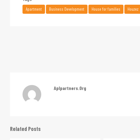
Apartment
Business Development
House for families
Houzez
Aplpartners.org
Related Posts