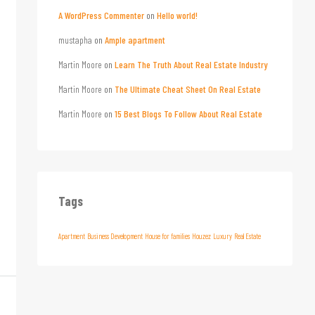
A WordPress Commenter
on
Hello world!
mustapha
on
Ample apartment
Martin Moore
on
Learn The Truth About Real Estate Industry
Martin Moore
on
The Ultimate Cheat Sheet On Real Estate
Martin Moore
on
15 Best Blogs To Follow About Real Estate
Tags
Apartment
Business Development
House for families
Houzez
Luxury
Real Estate