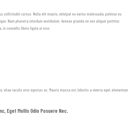
s sollicitudin cursus. Nulla elit mauris, volutpat eu varius malesuada, pulvinar eu
congue. Nam pharetra interdum vestibulum. Aenean gravida mi non aliquet porttitor.
in convallis libero ligula ut eros.
, vitae iaculis eros egestas ac. Mauris massa est, lobortis a viverra eget, elementum
c, Eget Mollis Odio Posuere Nec.