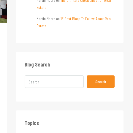
Martin Moore
on
The Ultimate Cheat Sheet On Real
Estate
Martin Moore
on
15 Best Blogs To Follow About Real
Estate
Blog Search
Search
Topics