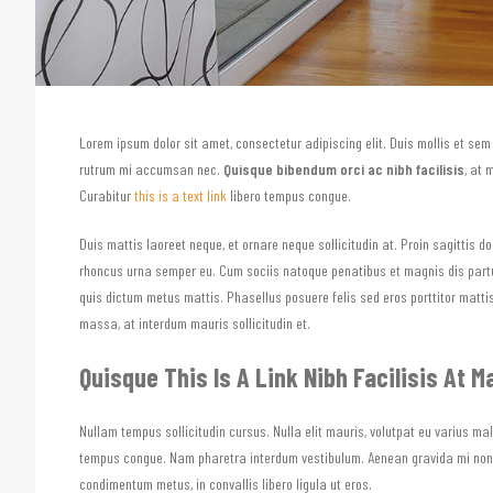
Lorem ipsum dolor sit amet, consectetur adipiscing elit. Duis mollis et sem 
rutrum mi accumsan nec.
Quisque bibendum orci ac nibh facilisis
, at 
Curabitur
this is a text link
libero tempus congue.
Duis mattis laoreet neque, et ornare neque sollicitudin at. Proin sagittis
rhoncus urna semper eu. Cum sociis natoque penatibus et magnis dis parturi
quis dictum metus mattis. Phasellus posuere felis sed eros porttitor mattis
massa, at interdum mauris sollicitudin et.
Quisque This Is A Link Nibh Facilisis At 
Nullam tempus sollicitudin cursus. Nulla elit mauris, volutpat eu varius male
tempus congue. Nam pharetra interdum vestibulum. Aenean gravida mi non al
condimentum metus, in convallis libero ligula ut eros.