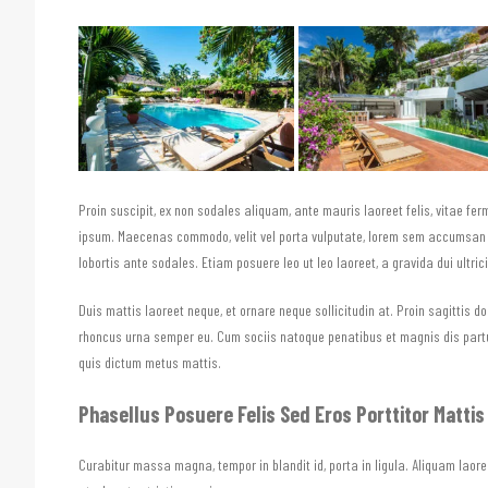
Proin suscipit, ex non sodales aliquam, ante mauris laoreet felis, vitae fe
ipsum. Maecenas commodo, velit vel porta vulputate, lorem sem accumsan nun
lobortis ante sodales. Etiam posuere leo ut leo laoreet, a gravida dui ultric
Duis mattis laoreet neque, et ornare neque sollicitudin at. Proin sagittis
rhoncus urna semper eu. Cum sociis natoque penatibus et magnis dis parturi
quis dictum metus mattis.
Phasellus Posuere Felis Sed Eros Porttitor Mattis
Curabitur massa magna, tempor in blandit id, porta in ligula. Aliquam laoreet